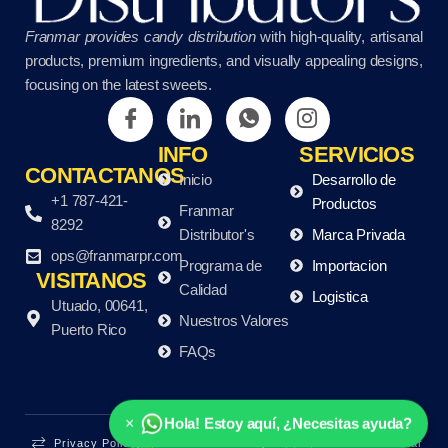
Franmar provides candy distribution
with high-quality, artisanal
products, premium ingredients, and visually appealing designs,
focusing on the latest sweets.
INFO
SERVICIOS
CONTACTANOS
Inicio
Desarrollo de
+1 787-421-
Productos
Franmar
8292
Distributor's
Marca Privada
ops@franmarpr.com
Programa de
Importacion
VISITANOS
Calidad
Logistica
Utuado, 00641,
Nuestros Valores
Puerto Rico
FAQs
×
Hola! Estoy aquí, ¿Necesitas ayuda?
Privacy Policy
Terminos De Uso
Copyright © 2025 Franmar