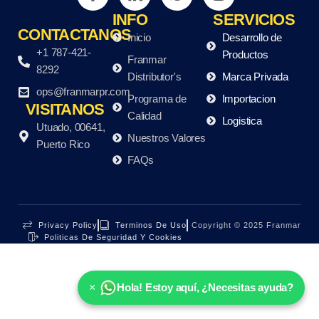
INFO
SERVICIOS
CONTACTANOS
Inicio
Desarrollo de
+1 787-421-
Productos
Franmar
8292
Distributor's
Marca Privada
ops@franmarpr.com
Programa de
Importacion
VISITANOS
Calidad
Logistica
Utuado, 00641,
Nuestros Valores
Puerto Rico
FAQs
Privacy Policy
Terminos De Uso
Copyright © 2025 Franmar
Politicas De Seguridad Y Cookies
×
Hola! Estoy aquí, ¿Necesitas ayuda?